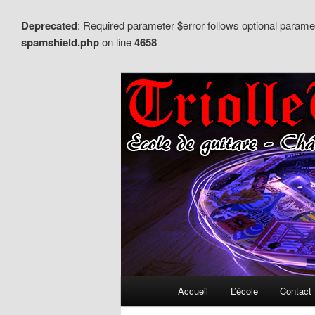
Deprecated
: Required parameter $error follows optional para
spamshield.php
on line
4658
Aller
au
Ecole de guitare – Château de
contenu
principal
Triollet – Eco
Menu
Accueil
L’école
Contact
principal