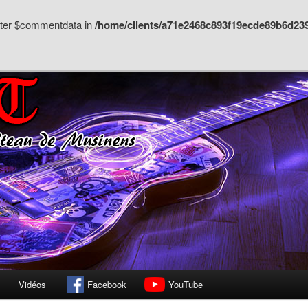
meter $commentdata in
/home/clients/a71e2468c893f19ecde89b6d23
 Musinens à Belleagrde (01200)
le de guitare
Vidéos
Facebook
YouTube