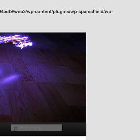
945df9/web3/wp-content/plugins/wp-spamshield/wp-
Recherche