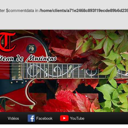
meter $commentdata in
/home/clients/a71e2468c893f19ecde89b6d23
 Musinens à Belleagrde (01200)
le de guitare
Vidéos
Facebook
YouTube