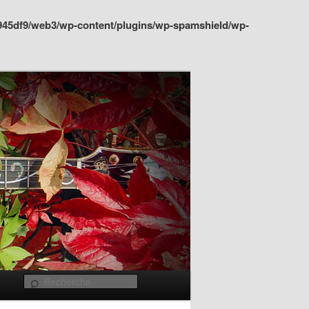
945df9/web3/wp-content/plugins/wp-spamshield/wp-
Recherche