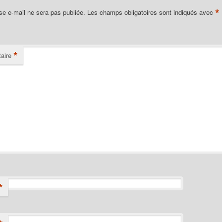
*
se e-mail ne sera pas publiée.
Les champs obligatoires sont indiqués avec
*
aire
*