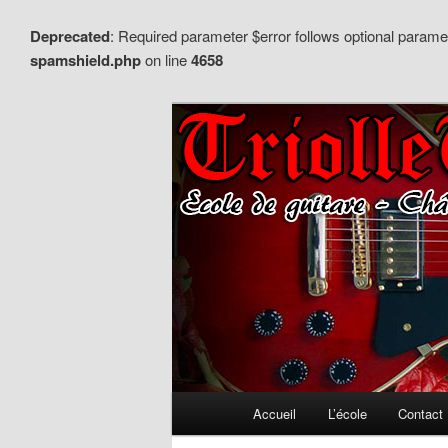
Deprecated
: Required parameter $error follows optional para
spamshield.php
on line
4658
Aller
au
Ecole de guitare – Château de
contenu
principal
Triollet – Eco
Menu
Accueil
L’école
Contact
principal