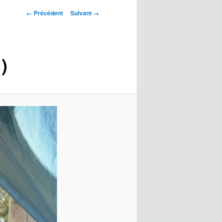
Navigation
← Précédent
Suivant →
des
images
)