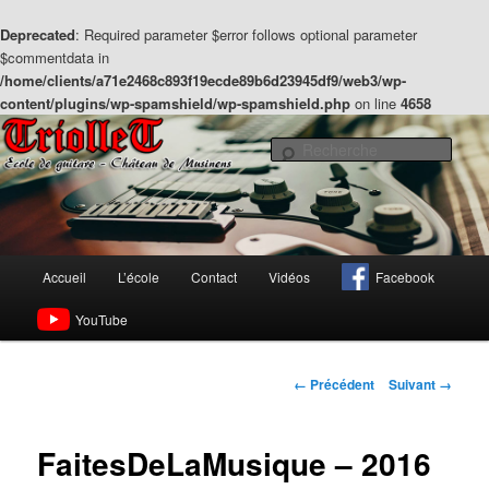
Deprecated
: Required parameter $error follows optional parameter
$commentdata in
/home/clients/a71e2468c893f19ecde89b6d23945df9/web3/wp-
content/plugins/wp-spamshield/wp-spamshield.php
on line
4658
Aller
Ecole de guitare – Château de Musinens à Belleagrde (01200)
au
Rech
contenu
principal
Triollet – Ecole de guitare
Menu
Accueil
L’école
Contact
Vidéos
Facebook
principal
YouTube
Navigation
← Précédent
Suivant →
des
images
FaitesDeLaMusique – 2016